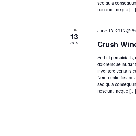
h
sed quia consequunt
o
nesciunt, neque […
r
a
d
.
JUN
June 13, 2016 @ 8
13
n
Crush Wine
2016
Sed ut perspiciatis,
d
doloremque laudanti
inventore veritatis e
Nemo enim ipsam volu
V
sed quia consequunt
nesciunt, neque […
i
e