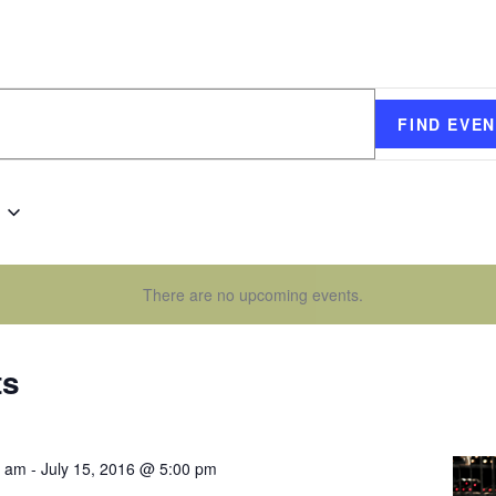
FIND EVE
There are no upcoming events.
ts
0 am
-
July 15, 2016 @ 5:00 pm