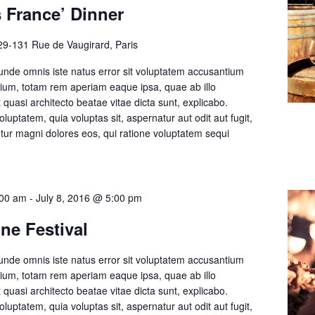
s France’ Dinner
29-131 Rue de Vaugirard, Paris
 unde omnis iste natus error sit voluptatem accusantium
um, totam rem aperiam eaque ipsa, quae ab illo
t quasi architecto beatae vitae dicta sunt, explicabo.
ptatem, quia voluptas sit, aspernatur aut odit aut fugit,
ur magni dolores eos, qui ratione voluptatem sequi
]
:00 am
-
July 8, 2016 @ 5:00 pm
e Festival
 unde omnis iste natus error sit voluptatem accusantium
um, totam rem aperiam eaque ipsa, quae ab illo
t quasi architecto beatae vitae dicta sunt, explicabo.
ptatem, quia voluptas sit, aspernatur aut odit aut fugit,